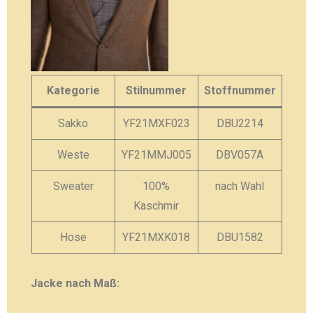
Kategorie
Stilnummer
Stoffnummer
Sakko
YF21MXF023
DBU2214
Weste
YF21MMJ005
DBV057A
Sweater
100%
nach Wahl
Kaschmir
Hose
YF21MXK018
DBU1582
Jacke nach Maß: