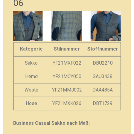
06
Kategorie
Stilnummer
Stoffnummer
Sakko
YF21MXF022
DBU2210
Hemd
YF21MCY050
SAU3438
Weste
YF21MMJ002
DAA485A
Hose
YF21MXK026
DBT1729
Business Casual Sakko nach Maß: