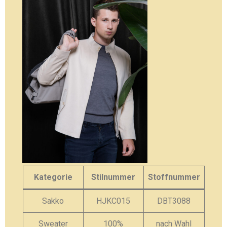
Kategorie
Stilnummer
Stoffnummer
Sakko
HJKC015
DBT3088
Sweater
100%
nach Wahl