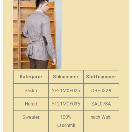
Kategorie
Stilnummer
Stoffnummer
Sakko
YF21MXF025
DBP032A
Hemd
YF21MCY036
SAL078A
Sweater
100%
nach Wahl
Kaschmir